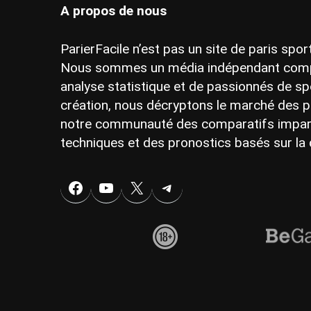
A propos
de nous
ParierFacile n’est pas un site de paris spo
Nous sommes un média indépendant comp
analyse statistique et de passionnés de sp
création, nous décryptons le marché des pa
notre communauté des comparatifs imparti
techniques et des pronostics basés sur la 
F
Y
X
T
a
o
e
c
u
l
e
T
e
b
u
g