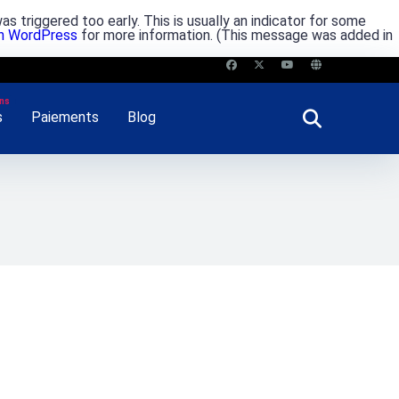
s triggered too early. This is usually an indicator for some
in WordPress
for more information. (This message was added in
s
Paiements
Blog