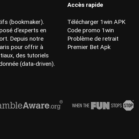
Accès rapide
rtifs (bookmaker).
Télécharger 1win APK
osé d‘experts en
Code promo 1win
ort. Depuis notre
Problème de retrait
ris pour offrir à
Premier Bet Apk
aux, des tutoriels
donnée (data-driven).