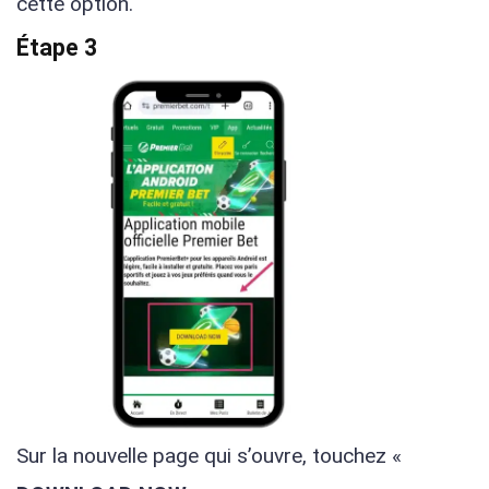
cette option.
Étape 3
Sur la nouvelle page qui s’ouvre, touchez «