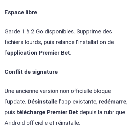
Espace libre
Garde 1 à 2 Go disponibles. Supprime des
fichiers lourds, puis relance l’installation de
l’
application Premier Bet
.
Conflit de signature
Une ancienne version non officielle bloque
l’update.
Désinstalle
l’app existante,
redémarre
,
puis
télécharge Premier Bet
depuis la rubrique
Android officielle et réinstalle.