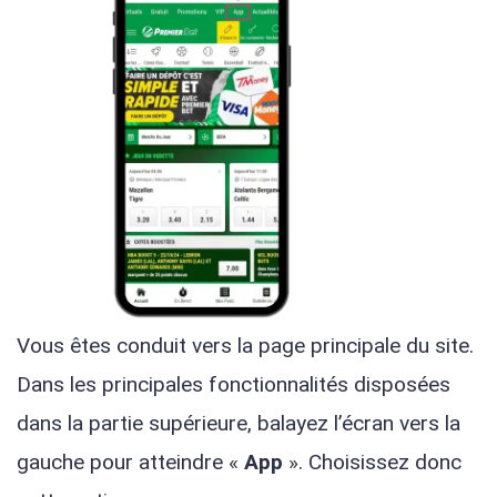
Vous êtes conduit vers la page principale du site.
Dans les principales fonctionnalités disposées
dans la partie supérieure, balayez l’écran vers la
gauche pour atteindre «
App
». Choisissez donc