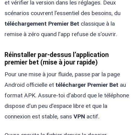
et vérifier la version dans les réglages. Deux
scénarios couvrent l’essentiel des besoins, du
téléchargement Premier Bet
classique à la
remise à zéro quand l’app refuse de s’ouvrir.
Réinstaller par-dessus l’application
premier bet (mise à jour rapide)
Pour une mise à jour fluide, passe par la page
Android officielle et
télécharger Premier Bet
au
format APK. Assure-toi d’abord que le téléphone
dispose d’un peu d’espace libre et que la
connexion est stable, sans
VPN
actif.