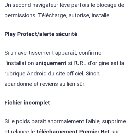
Un second navigateur lève parfois le blocage de
permissions. Télécharge, autorise, installe.
Play Protect/alerte sécurité
Si un avertissement apparaît, confirme
l’installation
uniquement
si l’URL d’origine est la
rubrique Android du site officiel. Sinon,
abandonne et reviens au lien sûr.
Fichier incomplet
Si le poids paraît anormalement faible, supprime
et relance le
téléchargement Premier Bet
sur