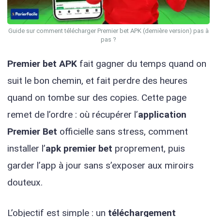
Guide sur comment télécharger Premier bet APK (dernière version) pas à
pas ?
Premier bet APK
fait gagner du temps quand on
suit le bon chemin, et fait perdre des heures
quand on tombe sur des copies. Cette page
remet de l’ordre : où récupérer l’
application
Premier Bet
officielle sans stress, comment
installer l’
apk premier bet
proprement, puis
garder l’app à jour sans s’exposer aux miroirs
douteux.
L’objectif est simple : un
téléchargement