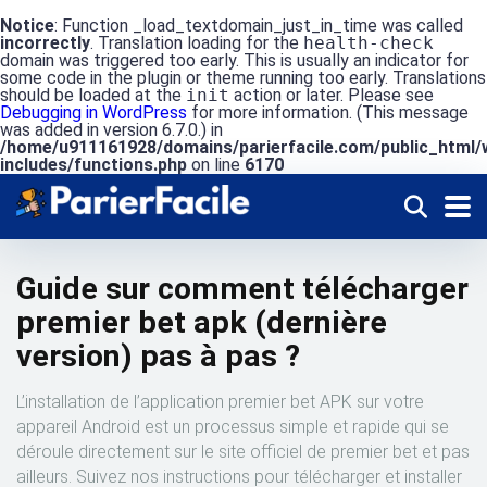
Notice
: Function _load_textdomain_just_in_time was called
incorrectly
. Translation loading for the
health-check
domain was triggered too early. This is usually an indicator for
some code in the plugin or theme running too early. Translations
should be loaded at the
init
action or later. Please see
Debugging in WordPress
for more information. (This message
was added in version 6.7.0.) in
/home/u911161928/domains/parierfacile.com/public_html/
includes/functions.php
on line
6170
Guide sur comment télécharger
premier bet apk (dernière
version) pas à pas ?
L’installation de l’application premier bet APK sur votre
appareil Android est un processus simple et rapide qui se
déroule directement sur le site officiel de premier bet et pas
ailleurs. Suivez nos instructions pour télécharger et installer