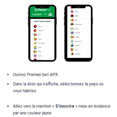
Ouvrez Premier bet APK.
Dans la liste qui s’affiche, sélectionnez le pays où
vous habitez.
Allez vers la mention «
S’inscrire
» mise en évidence
par une couleur jaune.