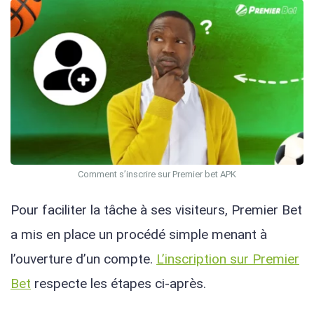
Comment s’inscrire sur Premier bet APK
Pour faciliter la tâche à ses visiteurs, Premier Bet
a mis en place un procédé simple menant à
l’ouverture d’un compte.
L’inscription sur Premier
Bet
respecte les étapes ci-après.