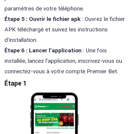
paramètres de votre téléphone.
Étape 5 : Ouvrir le fichier apk
: Ouvrez le fichier
APK téléchargé et suivez les instructions
d’installation.
Étape 6 : Lancer l’application
: Une fois
installée, lancez l’application, inscrivez-vous ou
connectez-vous à votre compte Premier Bet.
Étape 1