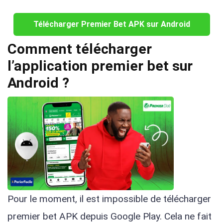
Télécharger Premier Bet APK sur Android
Comment télécharger
l’application premier bet sur
Android ?
Pour le moment, il est impossible de télécharger
premier bet APK depuis Google Play. Cela ne fait