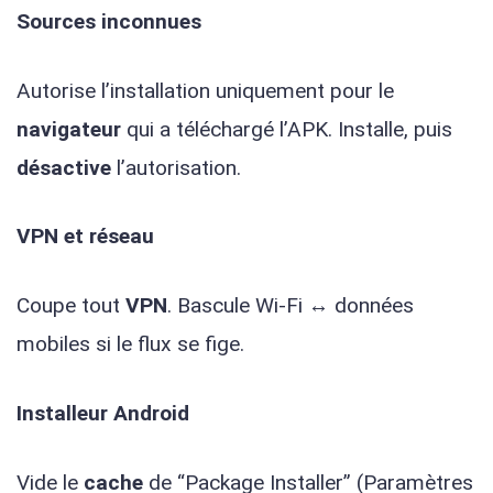
Sources inconnues
Autorise l’installation uniquement pour le
navigateur
qui a téléchargé l’APK. Installe, puis
désactive
l’autorisation.
VPN et réseau
Coupe tout
VPN
. Bascule Wi-Fi ↔ données
mobiles si le flux se fige.
Installeur Android
Vide le
cache
de “Package Installer” (Paramètres