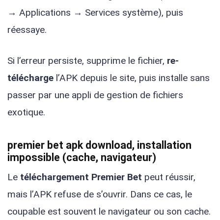
→ Applications → Services système), puis
réessaye.
Si l’erreur persiste, supprime le fichier,
re-
télécharge
l’APK depuis le site, puis installe sans
passer par une appli de gestion de fichiers
exotique.
premier bet apk download, installation
impossible (cache, navigateur)
Le
téléchargement Premier Bet
peut réussir,
mais l’APK refuse de s’ouvrir. Dans ce cas, le
coupable est souvent le navigateur ou son cache.