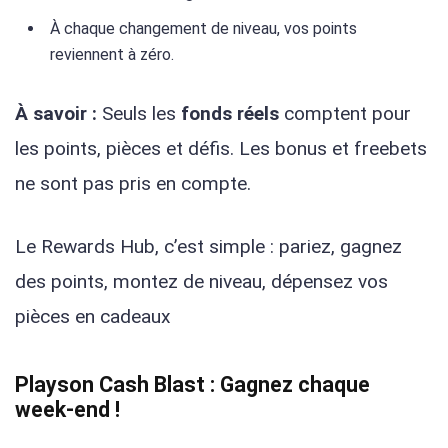
À chaque changement de niveau, vos points
reviennent à zéro.
À savoir :
Seuls les
fonds réels
comptent pour
les points, pièces et défis. Les bonus et freebets
ne sont pas pris en compte.
Le Rewards Hub, c’est simple : pariez, gagnez
des points, montez de niveau, dépensez vos
pièces en cadeaux
Playson Cash Blast : Gagnez chaque
week-end !