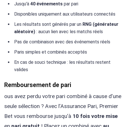
Jusqu’à
40 événements
par pari
Disponibles uniquement aux utilisateurs connectés
Les résultats sont générés par un
RNG (générateur
aléatoire)
: aucun lien avec les matchs réels
Pas de combinaison avec des événements réels
Paris simples et combinés acceptés
En cas de souci technique : les résultats restent
valides
Remboursement de pari
ous avez perdu votre pari combiné à cause d’une
seule sélection ? Avec l’Assurance Pari, Premier
Bet vous rembourse jusqu’à
10 fois votre mise
en
pari gratuit
! Placez un combiné avec
au