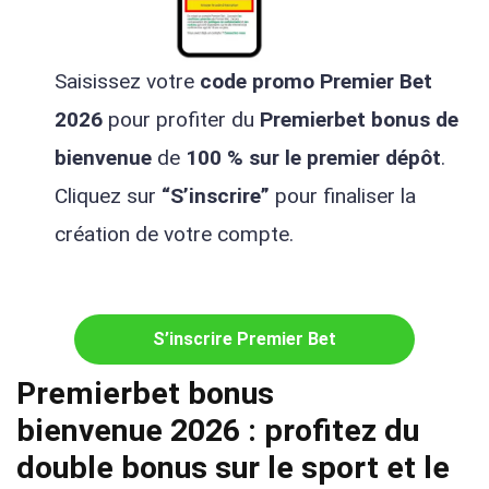
Saisissez votre
code promo Premier Bet
2026
pour profiter du
Premierbet bonus de
bienvenue
de
100 % sur le premier dépôt
.
Cliquez sur
“S’inscrire”
pour finaliser la
création de votre compte.
S’inscrire
Premier
Bet
Premierbet bonus
bienvenue 2026 : profitez du
double bonus sur le sport et le