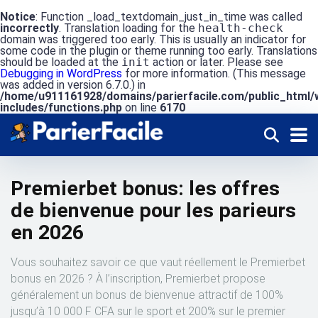
Notice
: Function _load_textdomain_just_in_time was called
incorrectly
. Translation loading for the
health-check
domain was triggered too early. This is usually an indicator for
some code in the plugin or theme running too early. Translations
should be loaded at the
init
action or later. Please see
Debugging in WordPress
for more information. (This message
was added in version 6.7.0.) in
/home/u911161928/domains/parierfacile.com/public_html/
includes/functions.php
on line
6170
Premierbet bonus: les offres
de bienvenue pour les parieurs
en 2026
Vous souhaitez savoir ce que vaut réellement le Premierbet
bonus en 2026 ? À l’inscription, Premierbet propose
généralement un bonus de bienvenue attractif de 100%
jusqu’à 10 000 F CFA sur le sport et 200% sur le premier