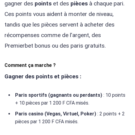
gagner des
points
et des
pièces
à chaque pari.
Ces points vous aident à monter de niveau,
tandis que les pièces servent à acheter des
récompenses comme de l’argent, des
Premierbet bonus ou des paris gratuits.
Comment ça marche ?
Gagner des points et pièces :
Paris sportifs (gagnants ou perdants)
: 10 points
+ 10 pièces par 1 200 F CFA misés.
Paris casino (Vegas, Virtuel, Poker)
: 2 points + 2
pièces par 1 200 F CFA misés.