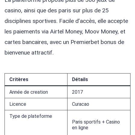
casino, ainsi que des paris sur plus de 25
disciplines sportives. Facile d’accès, elle accepte
les paiements via Airtel Money, Moov Money, et
cartes bancaires, avec un Premierbet bonus de
bienvenue attractif.
Critères
Détails
Année de creation
2017
Licence
Curacao
Type de plateforme
Paris sportifs + Casino
en ligne