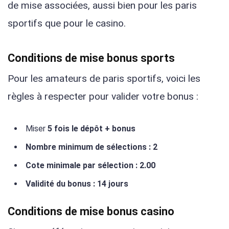
de mise associées, aussi bien pour les paris
sportifs que pour le casino.
Conditions de mise bonus sports
Pour les amateurs de paris sportifs, voici les
règles à respecter pour valider votre bonus :
Miser
5 fois le dépôt + bonus
Nombre minimum de sélections : 2
Cote minimale par sélection : 2.00
Validité du bonus : 14 jours
Conditions de mise bonus casino