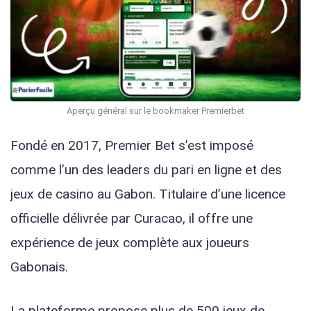
Aperçu général sur le bookmaker Premierbet
Fondé en 2017, Premier Bet s’est imposé
comme l’un des leaders du pari en ligne et des
jeux de casino au Gabon. Titulaire d’une licence
officielle délivrée par Curacao, il offre une
expérience de jeux complète aux joueurs
Gabonais.
La plateforme propose plus de 500 jeux de