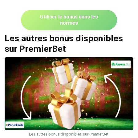
Utiliser le bonus dans les
normes
Les autres bonus disponibles
sur PremierBet
Les autres bonus disponibles sur PremierBet