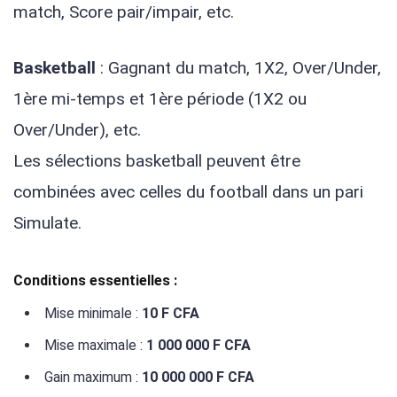
match, Score pair/impair, etc.
Basketball
: Gagnant du match, 1X2, Over/Under,
1ère mi-temps et 1ère période (1X2 ou
Over/Under), etc.
Les sélections basketball peuvent être
combinées avec celles du football dans un pari
Simulate.
Conditions essentielles :
Mise minimale :
10 F CFA
Mise maximale :
1 000 000 F CFA
Gain maximum :
10 000 000 F CFA