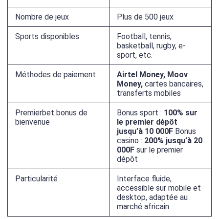
Nombre de jeux
Plus de 500 jeux
Sports disponibles
Football, tennis,
basketball, rugby, e-
sport, etc.
Méthodes de paiement
Airtel Money, Moov
Money,
cartes bancaires,
transferts mobiles
Premierbet bonus de
Bonus sport :
100% sur
bienvenue
le premier dépôt
jusqu’à 10 000F
Bonus
casino :
200% jusqu’à 20
000F
sur le premier
dépôt
Particularité
Interface fluide,
accessible sur mobile et
desktop, adaptée au
marché africain