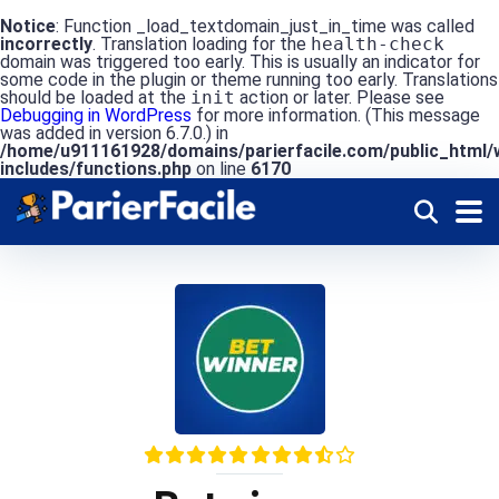
Notice
: Function _load_textdomain_just_in_time was called
incorrectly
. Translation loading for the
health-check
domain was triggered too early. This is usually an indicator for
some code in the plugin or theme running too early. Translations
should be loaded at the
init
action or later. Please see
Debugging in WordPress
for more information. (This message
was added in version 6.7.0.) in
/home/u911161928/domains/parierfacile.com/public_html/
includes/functions.php
on line
6170