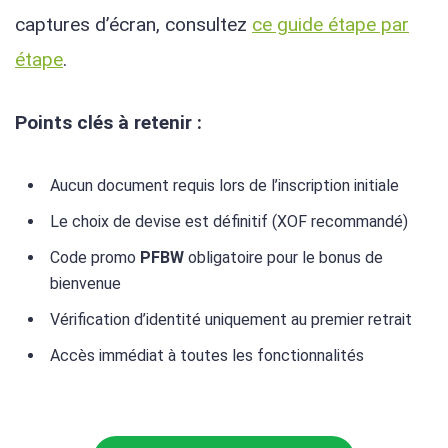
captures d’écran, consultez
ce guide étape par
étape
.
Points clés à retenir :
Aucun document requis lors de l’inscription initiale
Le choix de devise est définitif (XOF recommandé)
Code promo
PFBW
obligatoire pour le bonus de
bienvenue
Vérification d’identité uniquement au premier retrait
Accès immédiat à toutes les fonctionnalités