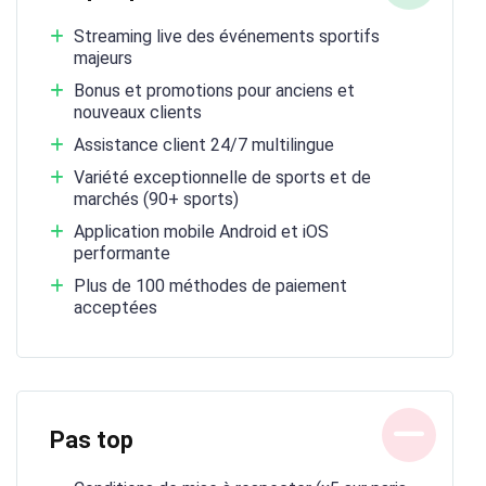
Streaming live des événements sportifs
majeurs
Bonus et promotions pour anciens et
nouveaux clients
Assistance client 24/7 multilingue
Variété exceptionnelle de sports et de
marchés (90+ sports)
Application mobile Android et iOS
performante
Plus de 100 méthodes de paiement
acceptées
Pas top