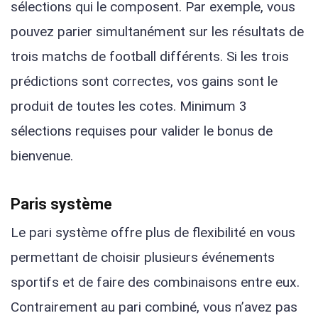
sélections qui le composent. Par exemple, vous
pouvez parier simultanément sur les résultats de
trois matchs de football différents. Si les trois
prédictions sont correctes, vos gains sont le
produit de toutes les cotes. Minimum 3
sélections requises pour valider le bonus de
bienvenue.
Paris système
Le pari système offre plus de flexibilité en vous
permettant de choisir plusieurs événements
sportifs et de faire des combinaisons entre eux.
Contrairement au pari combiné, vous n’avez pas