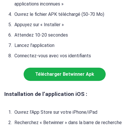
applications inconnues »
Ouvrez le fichier APK téléchargé (50-70 Mo)
Appuyez sur « Installer »
Attendez 10-20 secondes
Lancez l’application
Connectez-vous avec vos identifiants
Télécharger Betwinner Apk
Installation de l’application iOS :
Ouvrez l’App Store sur votre iPhone/iPad
Recherchez « Betwinner » dans la barre de recherche