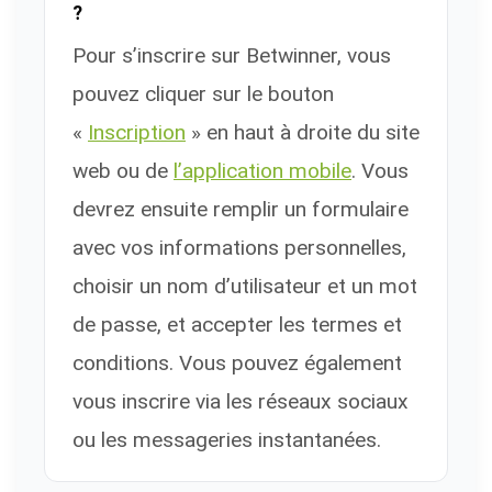
?
Pour s’inscrire sur Betwinner, vous
pouvez cliquer sur le bouton
«
Inscription
» en haut à droite du site
web ou de
l’application mobile
. Vous
devrez ensuite remplir un formulaire
avec vos informations personnelles,
choisir un nom d’utilisateur et un mot
de passe, et accepter les termes et
conditions. Vous pouvez également
vous inscrire via les réseaux sociaux
ou les messageries instantanées.