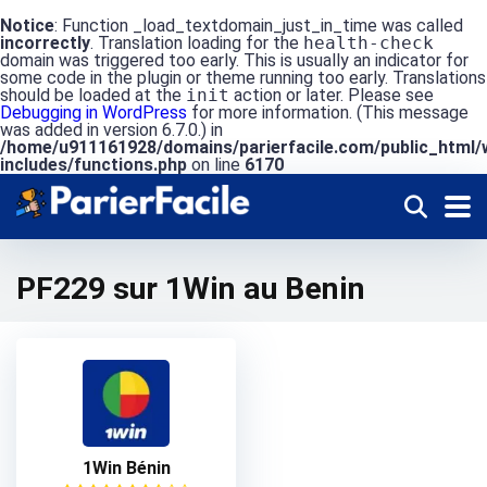
Notice
: Function _load_textdomain_just_in_time was called
incorrectly
. Translation loading for the
health-check
domain was triggered too early. This is usually an indicator for
some code in the plugin or theme running too early. Translations
should be loaded at the
init
action or later. Please see
Debugging in WordPress
for more information. (This message
was added in version 6.7.0.) in
/home/u911161928/domains/parierfacile.com/public_html/
includes/functions.php
on line
6170
PF229 sur 1Win au Benin
1Win Bénin