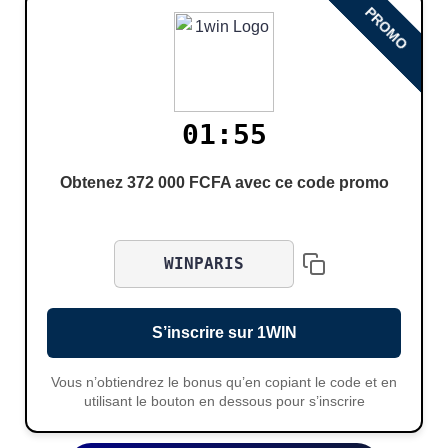
PROMO
01:54
Obtenez 372 000 FCFA avec ce code promo
WINPARIS
S’inscrire sur 1WIN
Vous n’obtiendrez le bonus qu’en copiant le code et en
utilisant le bouton en dessous pour s’inscrire