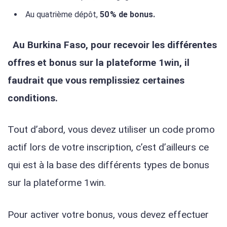
Au quatrième dépôt,
50 % de bonus.
Au Burkina Faso, pour recevoir les différentes
offres et bonus sur la plateforme 1win, il
faudrait que vous remplissiez certaines
conditions.
Tout d’abord, vous devez utiliser un code promo
actif lors de votre inscription, c’est d’ailleurs ce
qui est à la base des différents types de bonus
sur la plateforme 1win.
Pour activer votre bonus, vous devez effectuer