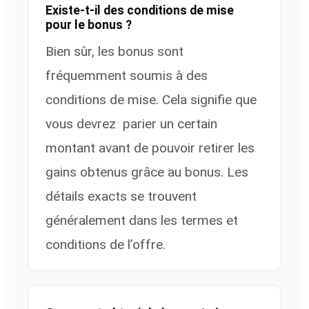
Existe-t-il des conditions de mise
pour le bonus ?
Bien sûr, les bonus sont
fréquemment soumis à des
conditions de mise. Cela signifie que
vous devrez parier un certain
montant avant de pouvoir retirer les
gains obtenus grâce au bonus. Les
détails exacts se trouvent
généralement dans les termes et
conditions de l’offre.