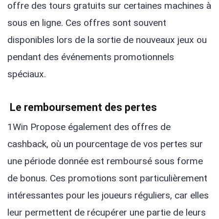
offre des tours gratuits sur certaines machines à
sous en ligne. Ces offres sont souvent
disponibles lors de la sortie de nouveaux jeux ou
pendant des événements promotionnels
spéciaux.
Le remboursement des pertes
1Win Propose également des offres de
cashback, où un pourcentage de vos pertes sur
une période donnée est remboursé sous forme
de bonus. Ces promotions sont particulièrement
intéressantes pour les joueurs réguliers, car elles
leur permettent de récupérer une partie de leurs