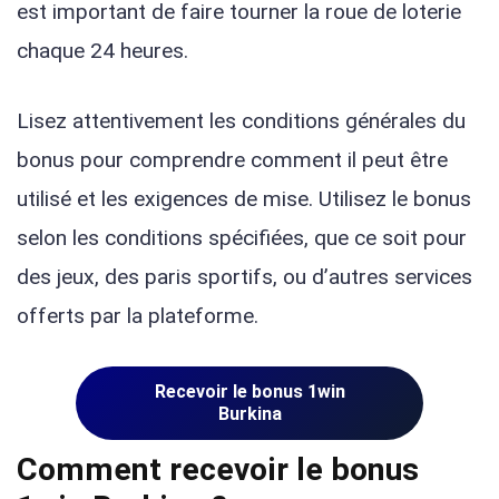
est important de faire tourner la roue de loterie
chaque 24 heures.
Lisez attentivement les conditions générales du
bonus pour comprendre comment il peut être
utilisé et les exigences de mise. Utilisez le bonus
selon les conditions spécifiées, que ce soit pour
des jeux, des paris sportifs, ou d’autres services
offerts par la plateforme.
Recevoir le bonus 1win
Burkina
Comment recevoir le bonus