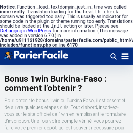
Notice
: Function _load_textdomain_just_in_time was called
incorrectly
. Translation loading for the
health-check
domain was triggered too early. This is usually an indicator for
some code in the plugin or theme running too early. Translations
should be loaded at the
init
action or later. Please see
Debugging in WordPress
for more information. (This message
was added in version 6.7.0.) in
/home/u911161928/domains/parierfacile.com/public_html/
includes/functions.php
on line
6170
Bonus 1win Burkina-Faso :
comment l’obtenir ?
Pour obtenir le bonus 1win au Burkina Faso, il est essentiel
de suivre quelques étapes clés. Tout d’abord, inscrivez-
vous sur le site officiel de 1win en remplissant le formulaire
d’inscription. Une fois votre compte vérifié, vous pourrez
faire votre premier dépôt, qui est souvent nécessaire pour