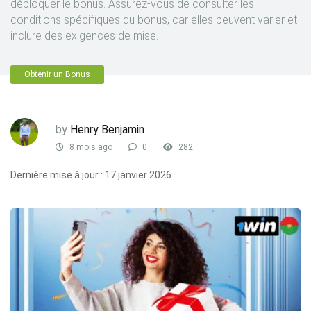
débloquer le bonus. Assurez-vous de consulter les
conditions spécifiques du bonus, car elles peuvent varier et
inclure des exigences de mise.
Obtenir un Bonus
by
Henry Benjamin
8 mois ago
0
282
Dernière mise à jour : 17 janvier 2026