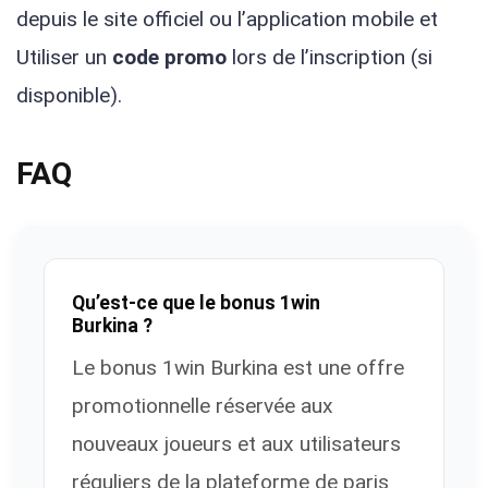
depuis le site officiel ou l’application mobile et
Utiliser un
code promo
lors de l’inscription (si
disponible).
FAQ
Qu’est-ce que le bonus 1win
Burkina ?
Le bonus 1win Burkina est une offre
promotionnelle réservée aux
nouveaux joueurs et aux utilisateurs
réguliers de la plateforme de paris