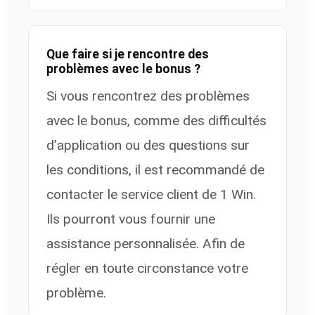
Que faire si je rencontre des
problèmes avec le bonus ?
Si vous rencontrez des problèmes
avec le bonus, comme des difficultés
d’application ou des questions sur
les conditions, il est recommandé de
contacter le service client de 1 Win.
Ils pourront vous fournir une
assistance personnalisée. Afin de
régler en toute circonstance votre
problème.