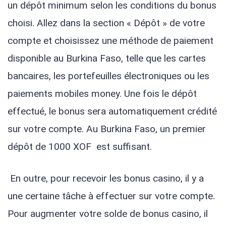
un dépôt minimum selon les conditions du bonus
choisi. Allez dans la section « Dépôt » de votre
compte et choisissez une méthode de paiement
disponible au Burkina Faso, telle que les cartes
bancaires, les portefeuilles électroniques ou les
paiements mobiles money. Une fois le dépôt
effectué, le bonus sera automatiquement crédité
sur votre compte. Au Burkina Faso, un premier
dépôt de 1000 XOF est suffisant.
En outre, pour recevoir les bonus casino, il y a
une certaine tâche à effectuer sur votre compte.
Pour augmenter votre solde de bonus casino, il