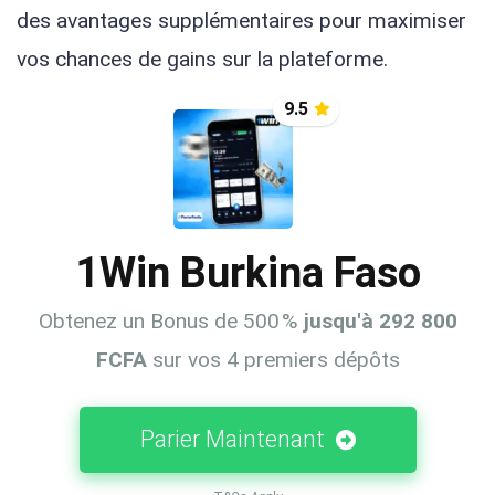
des avantages supplémentaires pour maximiser
vos chances de gains sur la plateforme.
9.5
1Win Burkina Faso
Obtenez un Bonus de 500 %
jusqu'à 292 800
FCFA
sur vos 4 premiers dépôts
Parier Maintenant