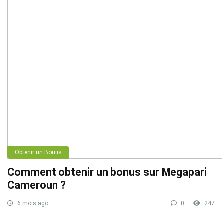
Obtenir un Bonus
Comment obtenir un bonus sur Megapari
Cameroun ?
6 mois ago
0
247