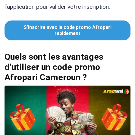
l’application pour valider votre inscription.
S’inscrire avec le code promo Afropari
rapidement
Quels sont les avantages
d’utiliser un code promo
Afropari Cameroun ?