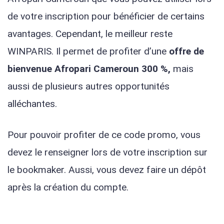
de votre inscription pour bénéficier de certains
avantages. Cependant, le meilleur reste
WINPARIS. Il permet de profiter d’une
offre de
bienvenue Afropari Cameroun 300 %,
mais
aussi de plusieurs autres opportunités
alléchantes.
Pour pouvoir profiter de ce code promo, vous
devez le renseigner lors de votre inscription sur
le bookmaker. Aussi, vous devez faire un dépôt
après la création du compte.