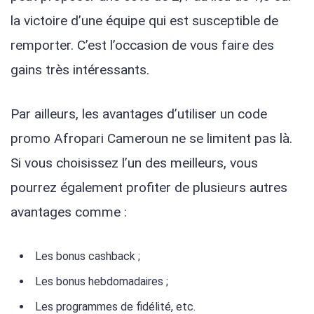
la victoire d’une équipe qui est susceptible de
remporter. C’est l’occasion de vous faire des
gains très intéressants.
Par ailleurs, les avantages d’utiliser un code
promo Afropari Cameroun ne se limitent pas là.
Si vous choisissez l’un des meilleurs, vous
pourrez également profiter de plusieurs autres
avantages comme :
Les bonus cashback ;
Les bonus hebdomadaires ;
Les programmes de fidélité, etc.