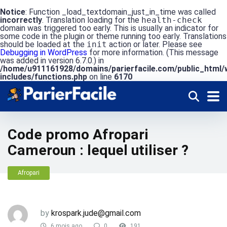
Notice
: Function _load_textdomain_just_in_time was called
incorrectly
. Translation loading for the
health-check
domain was triggered too early. This is usually an indicator for
some code in the plugin or theme running too early. Translations
should be loaded at the
init
action or later. Please see
Debugging in WordPress
for more information. (This message
was added in version 6.7.0.) in
/home/u911161928/domains/parierfacile.com/public_html/
includes/functions.php
on line
6170
Code promo Afropari
Cameroun : lequel utiliser ?
Afropari
by
krospark.jude@gmail.com
6 mois ago
0
191