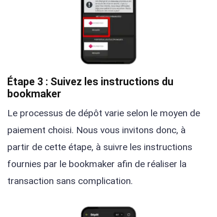
Étape 3 : Suivez les instructions du
bookmaker
Le processus de dépôt varie selon le moyen de
paiement choisi. Nous vous invitons donc, à
partir de cette étape, à suivre les instructions
fournies par le bookmaker afin de réaliser la
transaction sans complication.