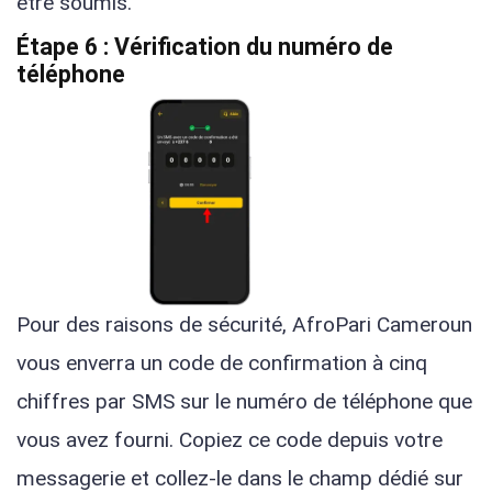
être soumis.
Étape 6 : Vérification du numéro de
téléphone
Pour des raisons de sécurité, AfroPari Cameroun
vous enverra un code de confirmation à cinq
chiffres par SMS sur le numéro de téléphone que
vous avez fourni. Copiez ce code depuis votre
messagerie et collez-le dans le champ dédié sur