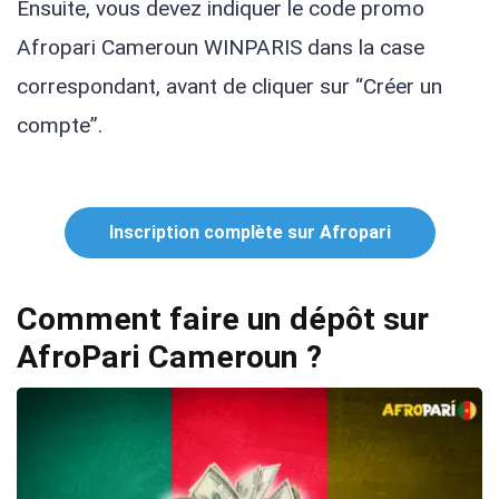
Ensuite, vous devez indiquer le code promo
Afropari Cameroun WINPARIS dans la case
correspondant, avant de cliquer sur “Créer un
compte”.
Inscription complète sur Afropari
Comment faire un dépôt sur
AfroPari Cameroun ?