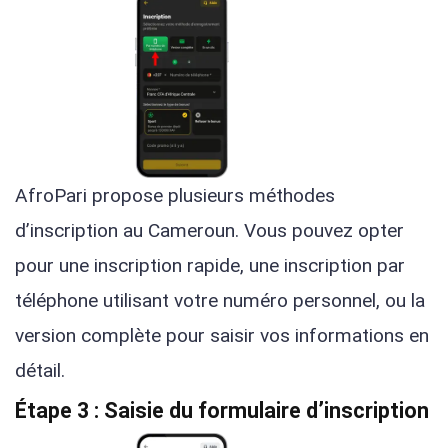
AfroPari propose plusieurs méthodes
d’inscription au Cameroun. Vous pouvez opter
pour une inscription rapide, une inscription par
téléphone utilisant votre numéro personnel, ou la
version complète pour saisir vos informations en
détail.
Étape 3 : Saisie du formulaire d’inscription