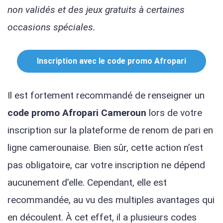
non validés et des jeux gratuits à certaines
occasions spéciales.
Inscription avec le code promo
Afropari
Il est fortement recommandé de renseigner un
code promo Afropari Cameroun
lors de votre
inscription sur la plateforme de renom de pari en
ligne camerounaise. Bien sûr, cette action n’est
pas obligatoire, car votre inscription ne dépend
aucunement d’elle. Cependant, elle est
recommandée, au vu des multiples avantages qui
en découlent. À cet effet, il a plusieurs codes