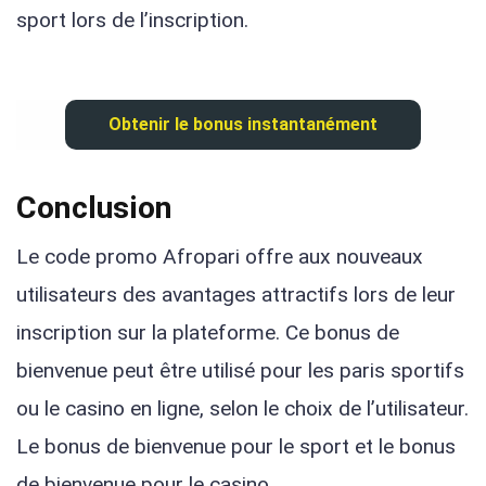
sport lors de l’inscription.
Obtenir le bonus instantanément
Conclusion
Le code promo Afropari offre aux nouveaux
utilisateurs des avantages attractifs lors de leur
inscription sur la plateforme. Ce bonus de
bienvenue peut être utilisé pour les paris sportifs
ou le casino en ligne, selon le choix de l’utilisateur.
Le bonus de bienvenue pour le sport et le bonus
de bienvenue pour le casino.