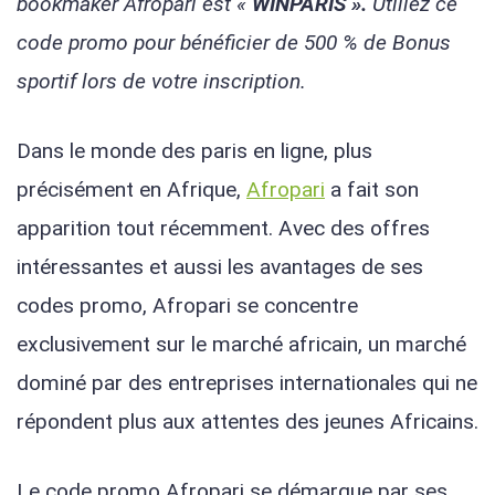
bookmaker Afropari est «
WINPARIS ».
Utiliez ce
code promo pour bénéficier de 500 % de Bonus
sportif lors de votre inscription.
Dans le monde des paris en ligne, plus
précisément en Afrique,
Afropari
a fait son
apparition tout récemment. Avec des offres
intéressantes et aussi les avantages de ses
codes promo, Afropari se concentre
exclusivement sur le marché africain, un marché
dominé par des entreprises internationales qui ne
répondent plus aux attentes des jeunes Africains.
Le code promo Afropari se démarque par ses