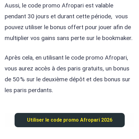
Aussi, le code promo Afropari est valable
pendant 30 jours et durant cette période, vous
pouvez utiliser le bonus offert pour jouer afin de
multiplier vos gains sans perte sur le bookmaker.
Après cela, en utilisant le code promo Afropari,
vous aurez accès à des paris gratuits, un bonus
de 50 % sur le deuxième dépôt et des bonus sur
les paris perdants.
Utiliser le code promo Afropari 2026