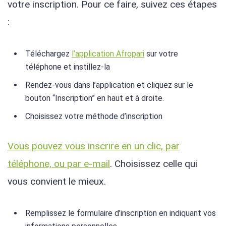
votre inscription. Pour ce faire, suivez ces étapes
:
Téléchargez
l’application Afropari
sur votre
téléphone et instillez-la
Rendez-vous dans l’application et cliquez sur le
bouton “Inscription” en haut et à droite.
Choisissez votre méthode d’inscription
Vous pouvez vous inscrire en un clic, par
téléphone, ou par e-mail
. Choisissez celle qui
vous convient le mieux.
Remplissez le formulaire d’inscription en indiquant vos