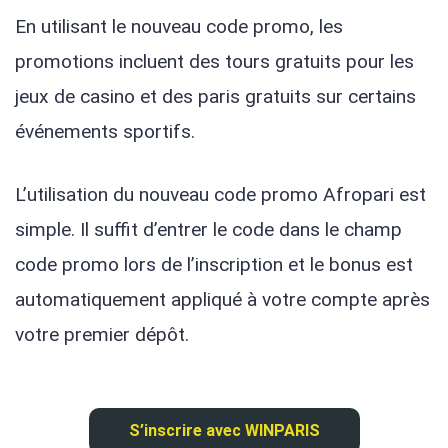
En utilisant le nouveau code promo, les
promotions incluent des tours gratuits pour les
jeux de casino et des paris gratuits sur certains
événements sportifs.
L’utilisation du nouveau code promo Afropari est
simple. Il suffit d’entrer le code dans le champ
code promo lors de l’inscription et le bonus est
automatiquement appliqué à votre compte après
votre premier dépôt.
S’inscrire avec WINPARIS