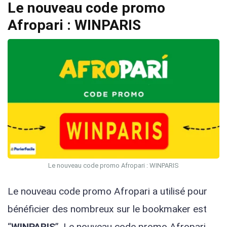
Le nouveau code promo
Afropari : WINPARIS
Le nouveau code promo Afropari : WINPARIS
Le nouveau code promo Afropari a utilisé pour
bénéficier des nombreux sur le bookmaker est
“
WINPARIS
”. Le nouveau code promo Afropari