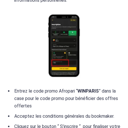
informations personnelles.
Entrez le code promo Afropari “
WINPARIS
” dans la
case pour le code promo pour bénéficier des offres
offertes
Acceptez les conditions générales du bookmaker.
Cliquez sur le bouton “ S’inscrire “ pour finaliser votre