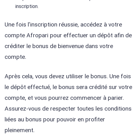
inscription.
Une fois l’inscription réussie, accédez à votre
compte Afropari pour effectuer un dépôt afin de
créditer le bonus de bienvenue dans votre
compte.
Après cela, vous devez utiliser le bonus. Une fois
le dépôt effectué, le bonus sera crédité sur votre
compte, et vous pourrez commencer à parier.
Assurez-vous de respecter toutes les conditions
liées au bonus pour pouvoir en profiter
pleinement.