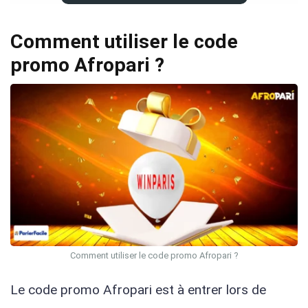
Comment utiliser le code
promo Afropari ?
Comment utiliser le code promo Afropari ?
Le code promo Afropari est à entrer lors de