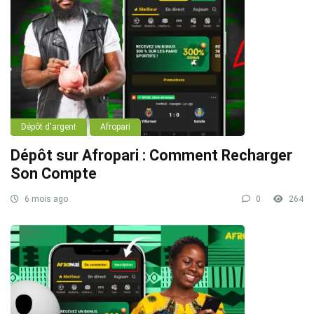
Dépôt d'argent
Afropari
Dépôt sur Afropari : Comment Recharger
Son Compte
6 mois ago
0
264