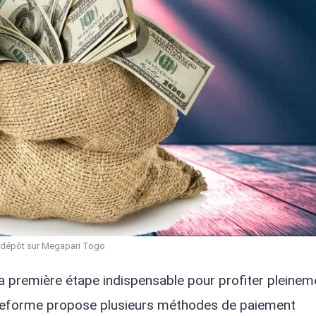
dépôt sur Megapari Togo
a première étape indispensable pour profiter pleinem
plateforme propose plusieurs méthodes de paiement