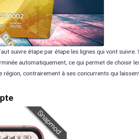
l faut suivre étape par étape les lignes qui vont suivre. 
terminée automatiquement, ce qui permet de choisir le
région, contrairement à ses concurrents qui laissen
mpte