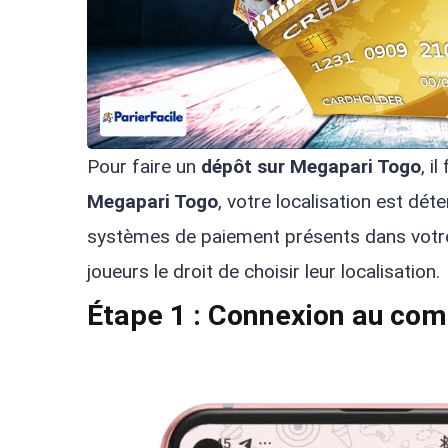
Pour faire un
dépôt sur Megapari Togo
, i
Megapari Togo
, votre localisation est dé
systèmes de paiement présents dans votre 
joueurs le droit de choisir leur localisation.
Étape 1 : Connexion au co