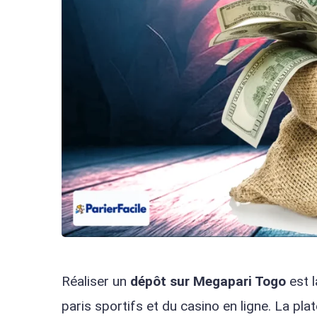
Réaliser un
dépôt sur Megapari Togo
est l
paris sportifs et du casino en ligne. La 