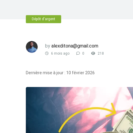
Dépôt d'argent
by
alexditona@gmail.com
6 mois ago
0
218
Dernière mise à jour : 10 février 2026