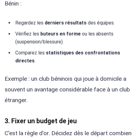
Bénin :
Regardez les
derniers résultats
des équipes.
Vérifiez les
buteurs en forme
ou les absents
(suspension/blessure).
Comparez les
statistiques des confrontations
directes
.
Exemple : un club béninois qui joue à domicile a
souvent un avantage considérable face à un club
étranger.
3. Fixer un budget de jeu
C’est la règle d’or. Décidez dès le départ combien