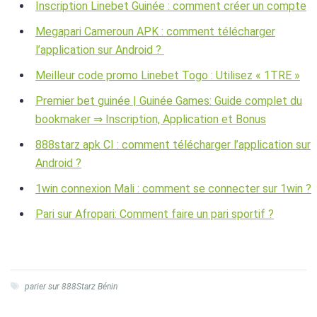
Inscription Linebet Guinée : comment créer un compte
Megapari Cameroun APK : comment télécharger
l’application sur Android ?
Meilleur code promo Linebet Togo : Utilisez « 1TRE »
Premier bet guinée | Guinée Games: Guide complet du
bookmaker ⇒ Inscription, Application et Bonus
888starz apk CI : comment télécharger l’application sur
Android ?
1win connexion Mali : comment se connecter sur 1win ?
Pari sur Afropari: Comment faire un pari sportif ?
parier sur 888Starz Bénin