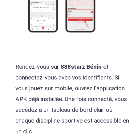
Rendez-vous sur
888starz Bénin
et
connectez-vous avec vos identifiants. Si
vous jouez sur mobile, ouvrez l’application
APK déjà installée. Une fois connecté, vous
accédez à un tableau de bord clair où
chaque discipline sportive est accessible en
un clic.