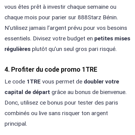
vous êtes prêt à investir chaque semaine ou
chaque mois pour parier sur 888Starz Bénin.
N’utilisez jamais l’argent prévu pour vos besoins
essentiels. Divisez votre budget en
petites mises
régulières
plutôt qu’un seul gros pari risqué.
4. Profiter du code promo 1TRE
Le code
1TRE
vous permet de
doubler votre
capital de départ
grâce au bonus de bienvenue.
Donc, utilisez ce bonus pour tester des paris
combinés ou live sans risquer ton argent
principal.