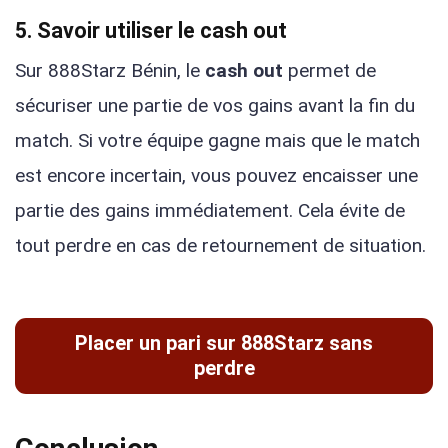
5. Savoir utiliser le cash out
Sur 888Starz Bénin, le
cash out
permet de
sécuriser une partie de vos gains avant la fin du
match. Si votre équipe gagne mais que le match
est encore incertain, vous pouvez encaisser une
partie des gains immédiatement. Cela évite de
tout perdre en cas de retournement de situation.
Placer un pari sur 888Starz sans
perdre