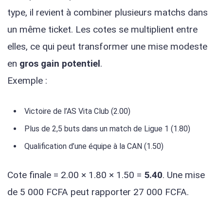
type, il revient à combiner plusieurs matchs dans
un même ticket. Les cotes se multiplient entre
elles, ce qui peut transformer une mise modeste
en
gros gain potentiel
.
Exemple :
Victoire de l’AS Vita Club (2.00)
Plus de 2,5 buts dans un match de Ligue 1 (1.80)
Qualification d’une équipe à la CAN (1.50)
Cote finale = 2.00 × 1.80 × 1.50 =
5.40
. Une mise
de 5 000 FCFA peut rapporter 27 000 FCFA.