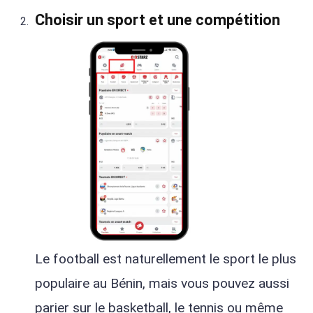
Choisir un sport et une compétition
Le football est naturellement le sport le plus
populaire au Bénin, mais vous pouvez aussi
parier sur le basketball, le tennis ou même