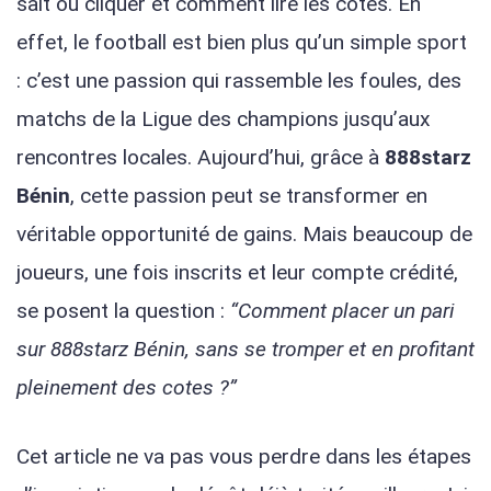
sait où cliquer et comment lire les cotes. En
effet, le football est bien plus qu’un simple sport
: c’est une passion qui rassemble les foules, des
matchs de la Ligue des champions jusqu’aux
rencontres locales. Aujourd’hui, grâce à
888starz
Bénin
, cette passion peut se transformer en
véritable opportunité de gains. Mais beaucoup de
joueurs, une fois inscrits et leur compte crédité,
se posent la question :
“Comment placer un pari
sur 888starz Bénin, sans se tromper et en profitant
pleinement des cotes ?”
Cet article ne va pas vous perdre dans les étapes