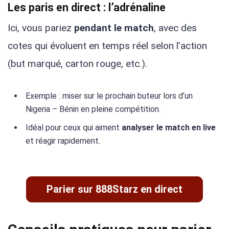
Les paris en direct : l’adrénaline
Ici, vous pariez
pendant le match
, avec des
cotes qui évoluent en temps réel selon l’action
(but marqué, carton rouge, etc.).
Exemple : miser sur le prochain buteur lors d’un
Nigeria – Bénin en pleine compétition.
Idéal pour ceux qui aiment
analyser le match en live
et réagir rapidement.
Parier sur 888Starz en direct