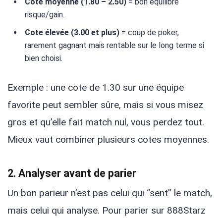
Cote moyenne (1.80 – 2.50)
= bon équilibre
risque/gain.
Cote élevée (3.00 et plus)
= coup de poker,
rarement gagnant mais rentable sur le long terme si
bien choisi.
Exemple : une cote de 1.30 sur une équipe
favorite peut sembler sûre, mais si vous misez
gros et qu’elle fait match nul, vous perdez tout.
Mieux vaut combiner plusieurs cotes moyennes.
2. Analyser avant de parier
Un bon parieur n’est pas celui qui “sent” le match,
mais celui qui analyse. Pour parier sur 888Starz