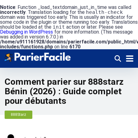
Notice
: Function _load_textdomain_just_in_time was called
incorrectly
. Translation loading for the
health-check
domain was triggered too early. This is usually an indicator for
some code in the plugin or theme running too early. Translations
should be loaded at the
init
action or later. Please see
Debugging in WordPress
for more information. (This message
was added in version 6.7.0.) in
/home/u911161928/domains/parierfacile.com/public_html/
includes/functions.php
on line
6170
Comment parier sur 888starz
Bénin (2026) : Guide complet
pour débutants
888Starz