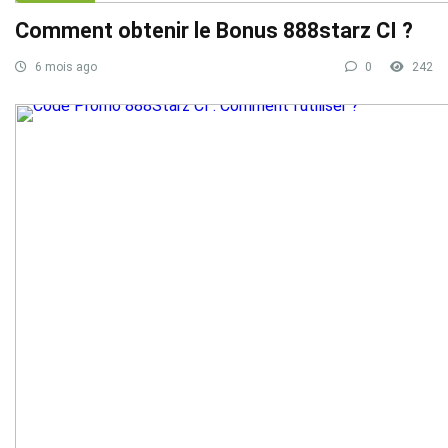
Comment obtenir le Bonus 888starz CI ?
6 mois ago
0
242