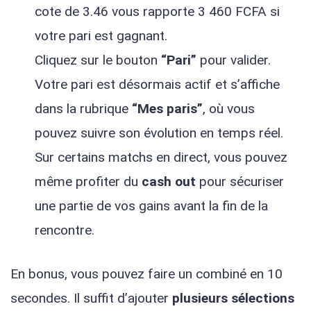
cote de 3.46 vous rapporte 3 460 FCFA si
votre pari est gagnant.
Cliquez sur le bouton
“Pari”
pour valider.
Votre pari est désormais actif et s’affiche
dans la rubrique
“Mes paris”
, où vous
pouvez suivre son évolution en temps réel.
Sur certains matchs en direct, vous pouvez
même profiter du
cash out
pour sécuriser
une partie de vos gains avant la fin de la
rencontre.
En bonus, vous pouvez faire un combiné en 10
secondes. Il suffit d’ajouter
plusieurs sélections