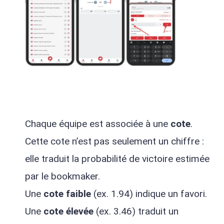
Chaque équipe est associée à une
cote
.
Cette cote n’est pas seulement un chiffre :
elle traduit la probabilité de victoire estimée
par le bookmaker.
Une
cote faible
(ex. 1.94) indique un favori.
Une
cote élevée
(ex. 3.46) traduit un