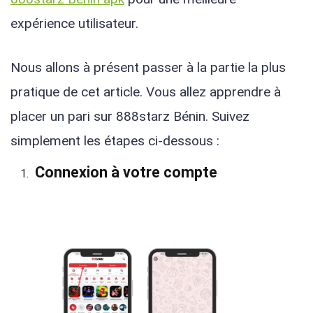
expérience utilisateur.
Nous allons à présent passer à la partie la plus
pratique de cet article. Vous allez apprendre à
placer un pari sur 888starz Bénin. Suivez
simplement les étapes ci-dessous :
Connexion à votre compte