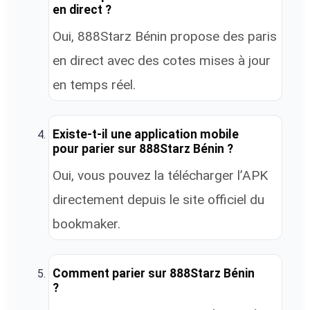
en direct ?
Oui, 888Starz Bénin propose des paris
en direct avec des cotes mises à jour
en temps réel.
Existe-t-il une application mobile
pour parier sur 888Starz Bénin ?
Oui, vous pouvez la télécharger l’APK
directement depuis le site officiel du
bookmaker.
Comment parier sur 888Starz Bénin
?