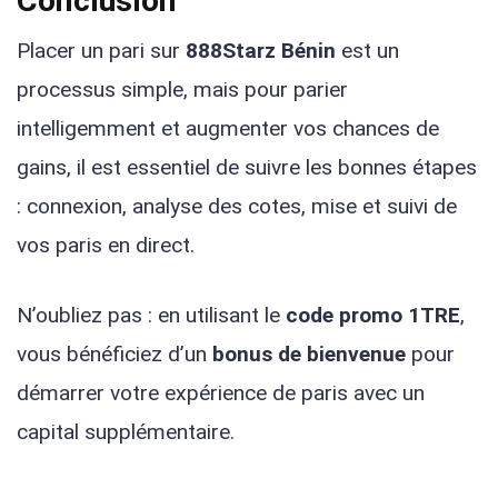
Conclusion
Placer un pari sur
888Starz Bénin
est un
processus simple, mais pour parier
intelligemment et augmenter vos chances de
gains, il est essentiel de suivre les bonnes étapes
: connexion, analyse des cotes, mise et suivi de
vos paris en direct.
N’oubliez pas : en utilisant le
code promo 1TRE
,
vous bénéficiez d’un
bonus de bienvenue
pour
démarrer votre expérience de paris avec un
capital supplémentaire.