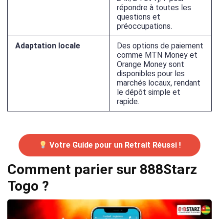
répondre à toutes les
questions et
préoccupations.
Adaptation locale
Des options de paiement
comme MTN Money et
Orange Money sont
disponibles pour les
marchés locaux, rendant
le dépôt simple et
rapide.
Votre Guide pour un Retrait Réussi !
Comment parier sur 888Starz
Togo ?