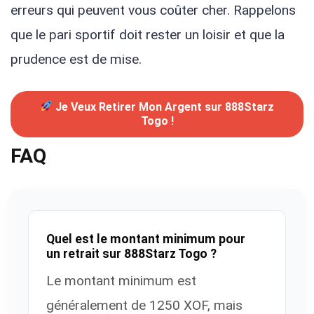
erreurs qui peuvent vous coûter cher. Rappelons
que le pari sportif doit rester un loisir et que la
prudence est de mise.
Je Veux Retirer Mon Argent sur 888Starz
Togo !
FAQ
Quel est le montant minimum pour
un retrait sur 888Starz Togo ?
Le montant minimum est
généralement de 1250 XOF, mais