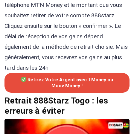
téléphone MTN Money et le montant que vous
souhaitez retirer de votre compte 888starz.
Cliquez ensuite sur le bouton « confirmer ». Le
délai de réception de vos gains dépend
également de la méthode de retrait choisie. Mais
généralement, vous recevrez vos gains au plus
tard dans les 24h.
Retirez Votre Argent avec TMoney ou
Moov Money !
Retrait 888Starz Togo : les
erreurs à éviter