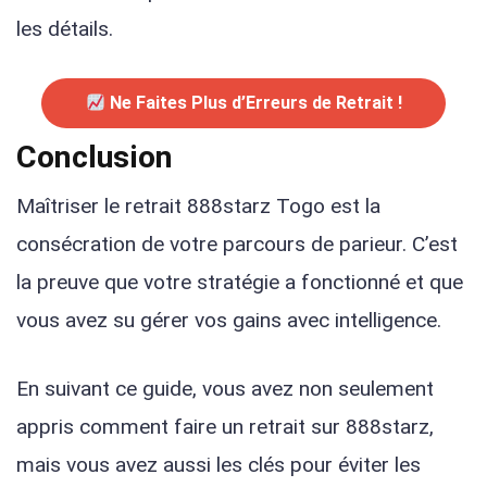
les détails.
Ne Faites Plus d’Erreurs de Retrait !
Conclusion
Maîtriser le retrait 888starz Togo est la
consécration de votre parcours de parieur. C’est
la preuve que votre stratégie a fonctionné et que
vous avez su gérer vos gains avec intelligence.
En suivant ce guide, vous avez non seulement
appris comment faire un retrait sur 888starz,
mais vous avez aussi les clés pour éviter les