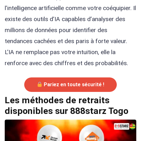
l’intelligence artificielle comme votre coéquipier. Il
existe des outils d’IA capables d’analyser des
millions de données pour identifier des
tendances cachées et des paris à forte valeur.
L’IA ne remplace pas votre intuition, elle la
renforce avec des chiffres et des probabilités.
Pariez en toute sécurité !
Les méthodes de retraits
disponibles sur 888starz Togo