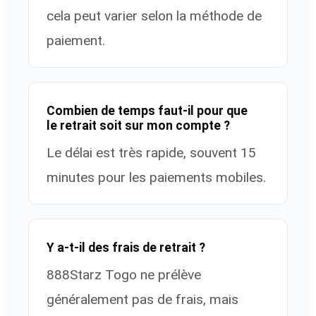
cela peut varier selon la méthode de
paiement.
Combien de temps faut-il pour que
le retrait soit sur mon compte ?
Le délai est très rapide, souvent 15
minutes pour les paiements mobiles.
Y a-t-il des frais de retrait ?
888Starz Togo ne prélève
généralement pas de frais, mais