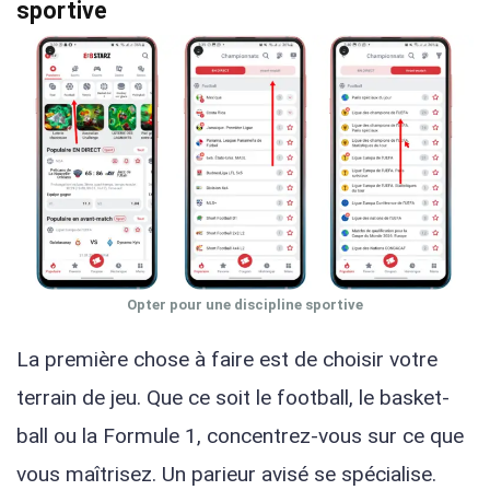
sportive
Opter pour une discipline sportive
La première chose à faire est de choisir votre
terrain de jeu. Que ce soit le football, le basket-
ball ou la Formule 1, concentrez-vous sur ce que
vous maîtrisez. Un parieur avisé se spécialise.