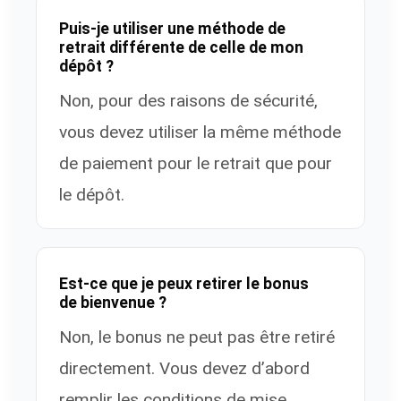
Puis-je utiliser une méthode de
retrait différente de celle de mon
dépôt ?
Non, pour des raisons de sécurité,
vous devez utiliser la même méthode
de paiement pour le retrait que pour
le dépôt.
Est-ce que je peux retirer le bonus
de bienvenue ?
Non, le bonus ne peut pas être retiré
directement. Vous devez d’abord
remplir les conditions de mise