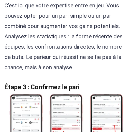
C’est ici que votre expertise entre en jeu. Vous
pouvez opter pour un pari simple ou un pari
combiné pour augmenter vos gains potentiels.
Analysez les statistiques : la forme récente des
équipes, les confrontations directes, le nombre
de buts. Le parieur qui réussit ne se fie pas à la
chance, mais à son analyse.
Étape 3 :
Confirmez le pari