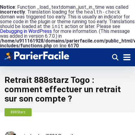
Notice
: Function _load_textdomain_just_in_time was called
incorrectly
. Translation loading for the
health-check
domain was triggered too early. This is usually an indicator for
some code in the plugin or theme running too early. Translations
should be loaded at the
init
action or later. Please see
Debugging in WordPress
for more information. (This message
was added in version 6.7.0.) in
/home/u911161928/domains/parierfacile.com/public_html/
includes/functions.php
on line
6170
Retrait 888starz Togo :
comment effectuer un retrait
sur son compte ?
888Starz