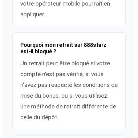
votre opérateur mobile pourrait en
appliquer.
Pourquoi mon retrait sur 888starz
est-il bloqué ?
Un retrait peut être bloqué si votre
compte n’est pas vérifié, si vous
n’avez pas respecté les conditions de
mise du bonus, ou si vous utilisez
une méthode de retrait différente de
celle du dépôt.