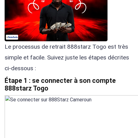
Le processus de retrait 888starz Togo est très
simple et facile. Suivez juste les étapes décrites
ci-dessous :
Étape 1 : se connecter à son compte
888starz Togo