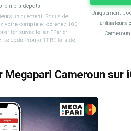
x premiers dépôts
Uniquement pou
teurs uniquement. Bonus de
utilisateurs 
ez votre compte et obtenez 100
ofiter suivez le lien "Parier
Cameroun
ez Le code Promo 1TRE lors de
 Megapari Cameroun sur 