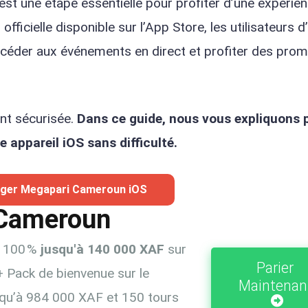
est une étape essentielle pour profiter d’une expérie
 officielle disponible sur l’App Store, les utilisateurs 
ccéder aux événements en direct et profiter des pro
ent sécurisée.
Dans ce guide, nous vous expliquons 
 appareil iOS sans difficulté.
rger Megapari Cameroun iOS
 Cameroun
e 100 %
jusqu'à 140 000 XAF
sur
Parier
+ Pack de bienvenue sur le
Maintenan
usqu’à 984 000 XAF et 150 tours