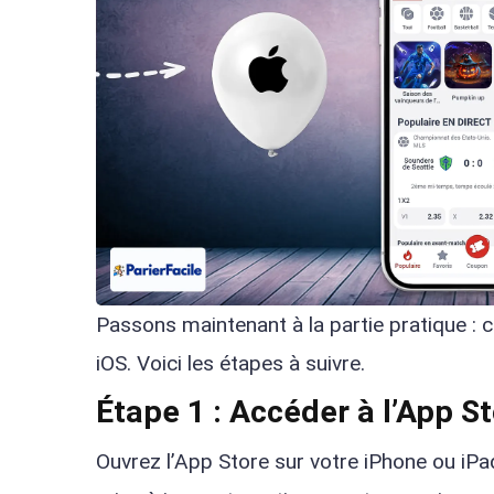
Passons maintenant à la partie pratique :
iOS. Voici les étapes à suivre.
Étape 1 : Accéder à l’App S
Ouvrez l’App Store sur votre iPhone ou iPad