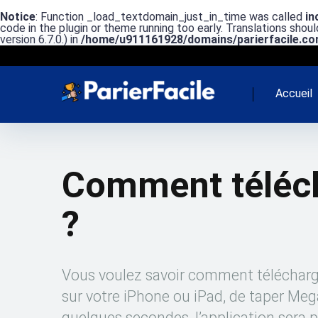
Notice
: Function _load_textdomain_just_in_time was called
in
code in the plugin or theme running too early. Translations shou
version 6.7.0.) in
/home/u911161928/domains/parierfacile.com
Accueil
Comment téléc
?
Vous voulez savoir comment télécharger
sur votre iPhone ou iPad, de taper Megap
quelques secondes, l’application sera pr