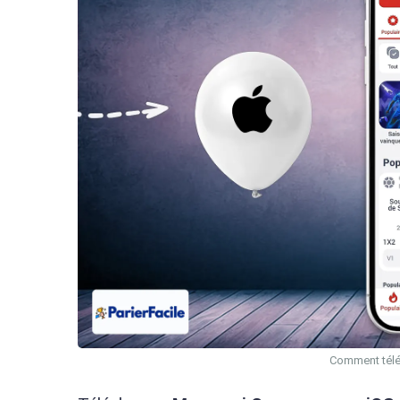
Comment télé