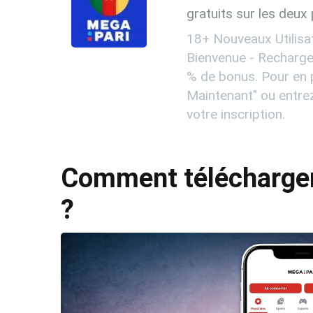
gratuits sur les deu
18+ Nouveaux Utilisa
Bienvenue - Recharg
% de bonus. Pour en pr
Maintenant" ou entr
votre inscription.
Comment télécharger
?