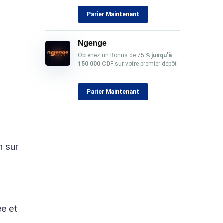
Parier Maintenant
Ngenge
Obtenez un Bonus de 75 %
jusqu'à
150 000 CDF
sur votre premier dépôt
Parier Maintenant
n sur
ée et