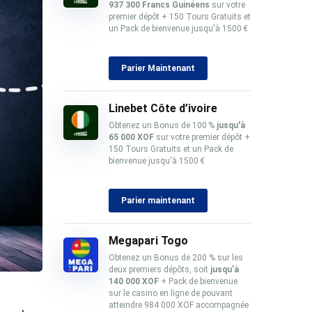
937 300 Francs Guinéens
sur votre
premier dépôt + 150 Tours Gratuits et
un Pack de bienvenue jusqu'à 1500 €
Parier Maintenant
Linebet Côte d’ivoire
Obtenez un Bonus de 100 %
jusqu'à
65 000 XOF
sur votre premier dépôt +
150 Tours Gratuits et un Pack de
bienvenue jusqu'à 1500 €
Parier maintenant
Megapari Togo
Obtenez un Bonus de 200 % sur les
deux premiers dépôts, soit
jusqu’à
140 000 XOF
+ Pack de bienvenue
sur le casino en ligne de pouvant
atteindre 984 000 XOF accompagnée