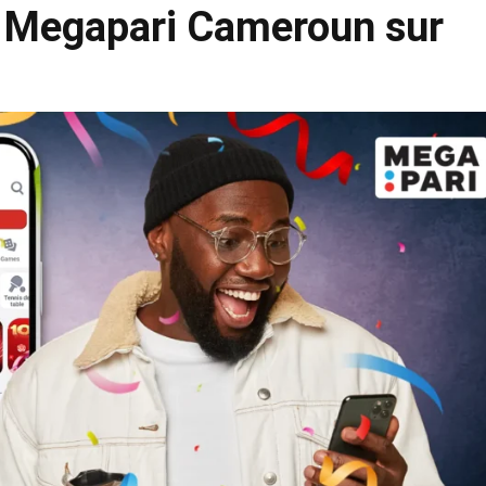
r Megapari Cameroun sur