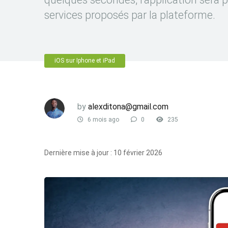
services proposés par la plateforme.
iOS sur Iphone et iPad
by
alexditona@gmail.com
6 mois ago
0
235
Dernière mise à jour : 10 février 2026