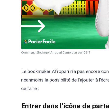
Comment téléchrger Afropari Cameroun sur iOS ?
Le bookmaker Afropari n’a pas encore conç
néanmoins la possibilité de l’ajouter à l’éc
ce faire :
Entrer dans l’icône de part