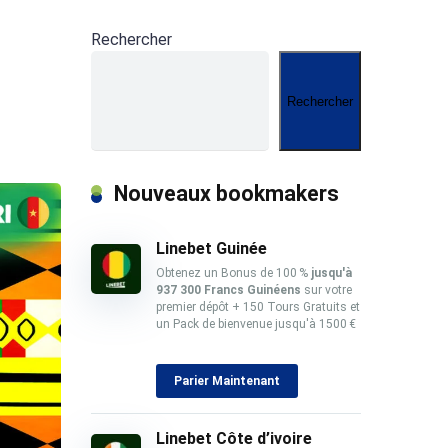
Rechercher
Rechercher
Nouveaux bookmakers
Linebet Guinée
Obtenez un Bonus de 100 %
jusqu'à
937 300 Francs Guinéens
sur votre
premier dépôt + 150 Tours Gratuits et
un Pack de bienvenue jusqu'à 1500 €
Parier Maintenant
Linebet Côte d’ivoire