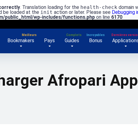
correctly
. Translation loading for the
health-check
domain wa
ld be loaded at the
init
action or later. Please see
Debugging 
/public_html/wp-includes/functions.php
on line
6170
Bookmakers
Pays
Guides
Bonus
Application
arger Afropari Ap