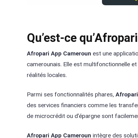
Qu’est-ce qu’Afropar
Afropari App Cameroun
est une applicati
camerounais. Elle est multifonctionnelle 
réalités locales.
Parmi ses fonctionnalités phares,
Afropar
des services financiers comme les transfer
de microcrédit ou d’épargne sont facileme
Afropari App Cameroun
intègre des solut