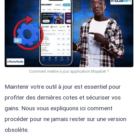
Comment mettre à jour application Mojabet ?
Maintenir votre outil à jour est essentiel pour
profiter des dernières cotes et sécuriser vos
gains. Nous vous expliquons ici comment
procéder pour ne jamais rester sur une version
obsolète.