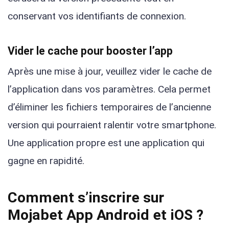
conservant vos identifiants de connexion.
Vider le cache pour booster l’app
Après une mise à jour, veuillez vider le cache de
l’application dans vos paramètres. Cela permet
d’éliminer les fichiers temporaires de l’ancienne
version qui pourraient ralentir votre smartphone.
Une application propre est une application qui
gagne en rapidité.
Comment s’inscrire sur
Mojabet App Android et iOS ?