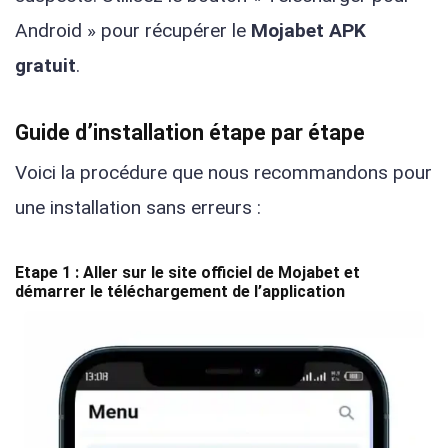
Android » pour récupérer le
Mojabet APK
gratuit
.
Guide d’installation étape par étape
Voici la procédure que nous recommandons pour
une installation sans erreurs :
Etape 1 : Aller sur le site officiel de Mojabet et
démarrer le téléchargement de l’application