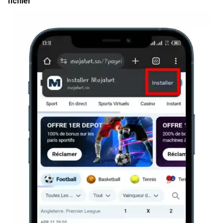
fichier