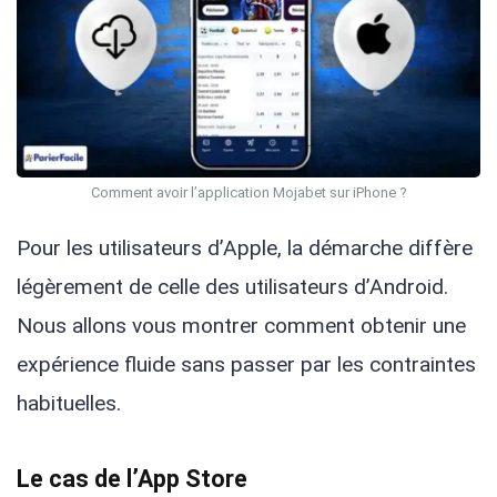
Comment avoir l’application Mojabet sur iPhone ?
Pour les utilisateurs d’Apple, la démarche diffère
légèrement de celle des utilisateurs d’Android.
Nous allons vous montrer comment obtenir une
expérience fluide sans passer par les contraintes
habituelles.
Le cas de l’App Store