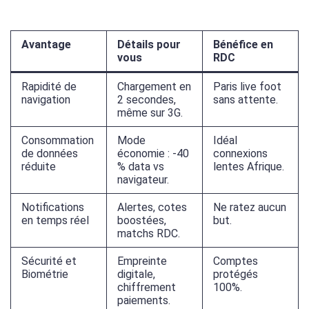
Avantage
Détails pour
Bénéfice en
vous
RDC
Rapidité de
Chargement en
Paris live foot
navigation
2 secondes,
sans attente.
même sur 3G.
Consommation
Mode
Idéal
de données
économie : -40
connexions
réduite
% data vs
lentes Afrique.
navigateur.
Notifications
Alertes, cotes
Ne ratez aucun
en temps réel
boostées,
but.
matchs RDC.
Sécurité et
Empreinte
Comptes
Biométrie
digitale,
protégés
chiffrement
100%.
paiements.