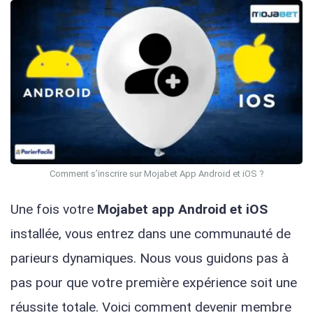
Comment s’inscrire sur Mojabet App Android et iOS ?
Une fois votre
Mojabet app Android et iOS
installée, vous entrez dans une communauté de
parieurs dynamiques. Nous vous guidons pas à
pas pour que votre première expérience soit une
réussite totale. Voici comment devenir membre