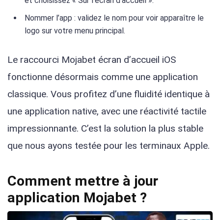
et choisissez « Sur l’écran d’accueil ».
Nommer l’app : validez le nom pour voir apparaître le
logo sur votre menu principal.
Le raccourci Mojabet écran d’accueil iOS
fonctionne désormais comme une application
classique. Vous profitez d’une fluidité identique à
une application native, avec une réactivité tactile
impressionnante. C’est la solution la plus stable
que nous ayons testée pour les terminaux Apple.
Comment mettre à jour
application Mojabet ?