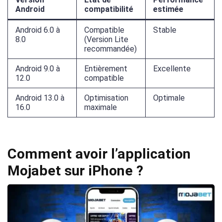
Android
compatibilité
estimée
Android 6.0 à
Compatible
Stable
8.0
(Version Lite
recommandée)
Android 9.0 à
Entièrement
Excellente
12.0
compatible
Android 13.0 à
Optimisation
Optimale
16.0
maximale
Comment avoir l’application
Mojabet sur iPhone ?