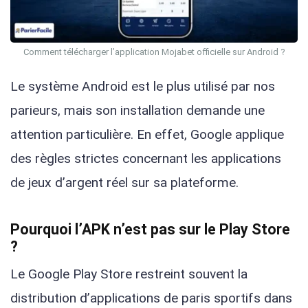
Comment télécharger l’application Mojabet officielle sur Android ?
Le système Android est le plus utilisé par nos
parieurs, mais son installation demande une
attention particulière. En effet, Google applique
des règles strictes concernant les applications
de jeux d’argent réel sur sa plateforme.
Pourquoi l’APK n’est pas sur le Play Store
?
Le Google Play Store restreint souvent la
distribution d’applications de paris sportifs dans