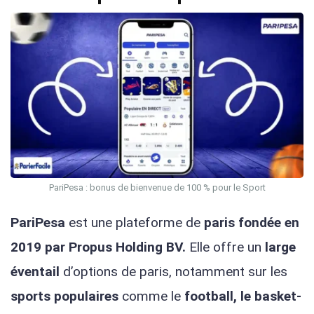
PariPesa : bonus de bienvenue de 100 % pour le Sport
PariPesa
est une plateforme de
paris fondée en
2019 par Propus Holding BV.
Elle offre un
large
éventail
d’options de paris, notamment sur les
sports populaires
comme le
football, le basket-