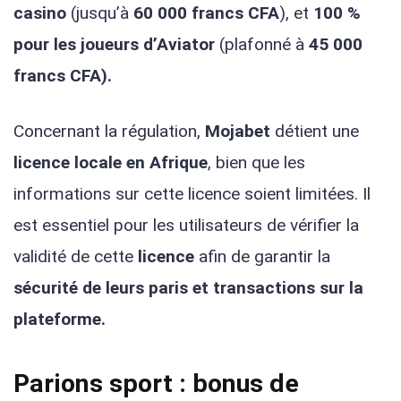
casino
(jusqu’à
60 000 francs CFA
), et
100 %
pour les joueurs d’Aviator
(plafonné à
45 000
francs CFA).
Concernant la régulation,
Mojabet
détient une
licence locale en Afrique
, bien que les
informations sur cette licence soient limitées. Il
est essentiel pour les utilisateurs de vérifier la
validité de cette
licence
afin de garantir la
sécurité de leurs paris et transactions sur la
plateforme.
Parions sport : bonus de