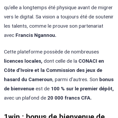
qu’elle a longtemps été physique avant de migrer
vers le digital. Sa vision a toujours été de soutenir
les talents, comme le prouve son partenariat
avec
Francis Ngannou.
Cette plateforme possède de nombreuses
licences locales,
dont celle de la
CONACI en
Côte d’Ivoire et la Commission des jeux de
hasard du Cameroun
, parmi d’autres. Son
bonus
de bienvenue
est de
100 % sur le premier dépôt,
avec un plafond de
20 000 francs CFA.
1win : bonus de bienvenue de