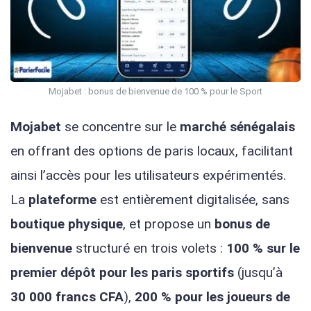
Mojabet : bonus de bienvenue de 100 % pour le Sport
Mojabet
se concentre sur le
marché sénégalais
en offrant des options de paris locaux, facilitant
ainsi l’accès pour les utilisateurs expérimentés.
La
plateforme
est entièrement digitalisée, sans
boutique physique
, et propose un
bonus de
bienvenue
structuré en trois volets :
100 % sur le
premier dépôt pour les paris sportifs
(jusqu’à
30 000 francs CFA
),
200 % pour les joueurs de