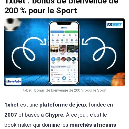
1xbet : bonus de bienvenue de
200 % pour le Sport
1xbet : bonus de bienvenue de 200 % pour le Sport
1xbet
est une
plateforme de jeux
fondée en
2007
et basée à
Chypre.
À ce jour, c’est le
bookmaker qui domine les
marchés africains